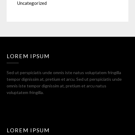
Uncategorized
LOREM IPSUM
Sed ut perspiciatis unde omnis iste natus voluptatem fringilla
tempor dignissim at, pretium et arcu. Sed ut perspiciatis unde
omnis iste tempor dignissim at, pretium et arcu natus
voluptatem fringilla.
LOREM IPSUM