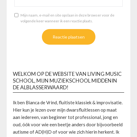
Mijn naam, e-mail en site opslaan in deze browser voor de
volgende keer wanneer ik een reactie plaats.
WELKOM OP DE WEBSITE VAN LIVING MUSIC
SCHOOL, MIJN MUZIEKSCHOOL MIDDENIN
DE ALBLASSERWAARD!
Ik ben Bianca de Vrind, fluitiste klassiek & improvisatie.
Hier kun je lezen over mijn dwarsfluitlessen op maat
aan iedereen, van beginner tot professional, jong en
oud, óók voor wie een beetje anders door bijvoorbeeld
autisme of AD(H)D of voor wie zich hierin herkent. Ik