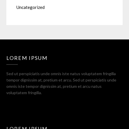
Uncategorized
LOREM IPSUM
Sed ut perspiciatis unde omnis iste natus voluptatem fringilla
tempor dignissim at, pretium et arcu. Sed ut perspiciatis unde
omnis iste tempor dignissim at, pretium et arcu natus
voluptatem fringilla.
LOREM IPSUM